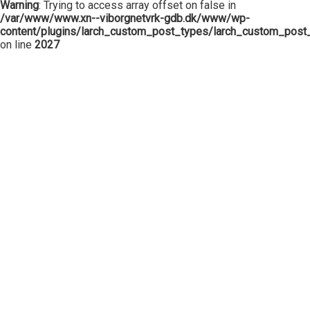
Warning
: Trying to access array offset on false in
/var/www/www.xn--viborgnetvrk-gdb.dk/www/wp-
content/plugins/larch_custom_post_types/larch_custom_post
on line
2027
"Super netværk med et spændende og varieret program. Godt
sted at netværke i Viborg."
"Viborg Netværk er et stærkt erhvervsnetværk med base i
Viborg. Stemningen er uhøjtidelig og der er masser af
spændende events henover året foruden gode morgenmøder."