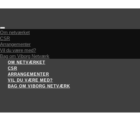
Om netværket
CSR
Arrangementer
Vil du være med?
Bag om Viborg Netværk
OM NETVÆRKET
CSR
ARRANGEMENTER
VIL DU VÆRE MED?
BAG OM VIBORG NETVÆRK